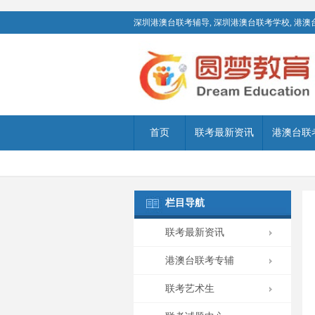
深圳港澳台联考辅导, 深圳港澳台联考学校, 港澳
首页
联考最新资讯
港澳台联
栏目导航
联考最新资讯
港澳台联考专辅
联考艺术生