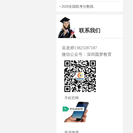
•
2020全国联考分数线
联系我们
吴老师13823287187
微信公众号：深圳圆梦教育
手机官网
2014-2016年港澳台、
新浪微博