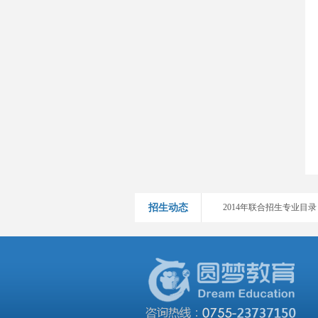
2014-2016年港澳台、
2016年中华人民共和国普
2015年暨南大學招收香
2014年联合招生专业目录 
2014年联合招生专业目录 
2014年联合招生专业目录 
招生动态
2014年联合招生专业目录 
2014年联合招生专业目录 
2014年联合招生专业目录 