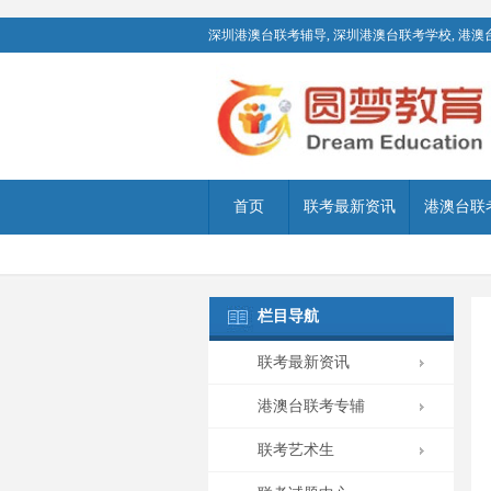
深圳港澳台联考辅导, 深圳港澳台联考学校, 港澳
首页
联考最新资讯
港澳台联
栏目导航
联考最新资讯
港澳台联考专辅
联考艺术生