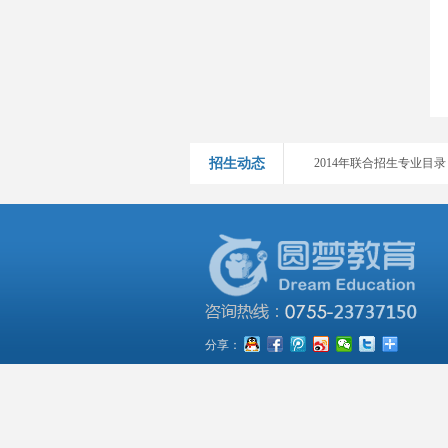
2015年暨南大學招收香
2014年联合招生专业目录 
2014年联合招生专业目录 
招生动态
2014年联合招生专业目录 
2014年联合招生专业目录 
2014年联合招生专业目录 
2014年联合招生专业目录 
2014年联合招生专业目录 
分享：
2014年联合招生专业目录 
2014年联合招生专业目录 