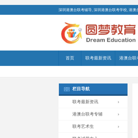
深圳港澳台联考辅导, 深圳港澳台联考学校, 港澳
首页
联考最新资讯
港澳台联
栏目导航
联考最新资讯
港澳台联考专辅
联考艺术生