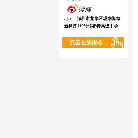
地址：
深圳市龙华区观湖街道
新樟路116号格睿特高级中学
点击在线报名