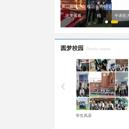
联考政策公益
第二届校运会
校运会勇创佳
2019联
风采
龙华校区风貌
讲座完满结束
完美落幕
绩
中表彰
圆梦校园
Dream campus
阶段性表彰大会
学生风采