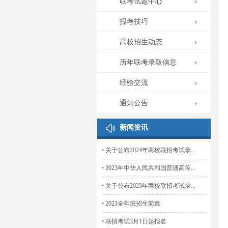
联考试题中心
报考技巧
高校招生动态
历年联考录取信息
经验交流
通知公告
新闻资讯
•
关于公布2024年两校联招考试录...
•
2023年中华人民共和国普通高等...
•
关于公布2023年两校联招考试录...
•
2023全年班招生简章
•
联招考试3月1日起报名