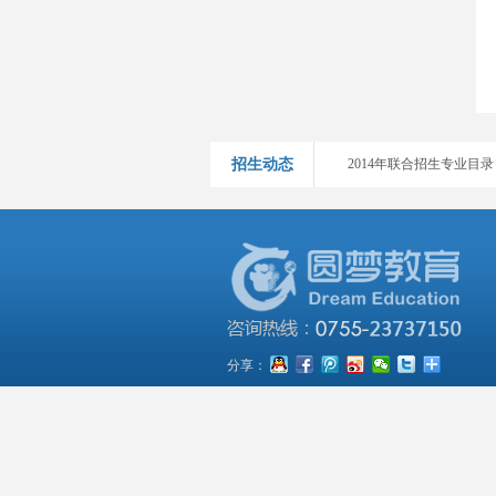
2014年联合招生专业目录 
2014年联合招生专业目录 
2014年联合招生专业目录 
招生动态
2014年联合招生专业目录 
2014年联合招生专业目录 
2014年联合招生专业目录 
2014年联合招生专业目录 
2014年联合招生专业目录 
分享：
2014年联合招生专业目录 
2014年联合招生专业目录 
2014年联合招生专业目录 