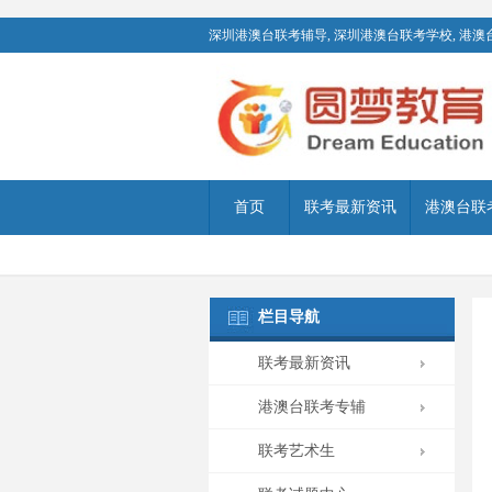
深圳港澳台联考辅导, 深圳港澳台联考学校, 港澳
首页
联考最新资讯
港澳台联
栏目导航
联考最新资讯
港澳台联考专辅
联考艺术生