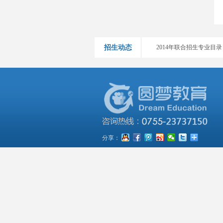
2014年联合招生专业目录 
2014年联合招生专业目录 
招生动态
2014年联合招生专业目录 
2014年联合招生专业目录 
2014年联合招生专业目录 
2014年联合招生专业目录 
分享：
2014年联合招生专业目录 
2014年联合招生专业目录 
2014年联合招生专业目录 
2014年联合招生专业目录 
2014年联合招生专业目录 