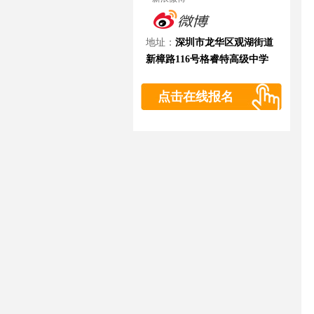
地址：
深圳市龙华区观湖街道
新樟路116号格睿特高级中学
点击在线报名
2014-2016年港澳台、
2016年中华人民共和国普
2015年暨南大學招收香
2014年联合招生专业目录 