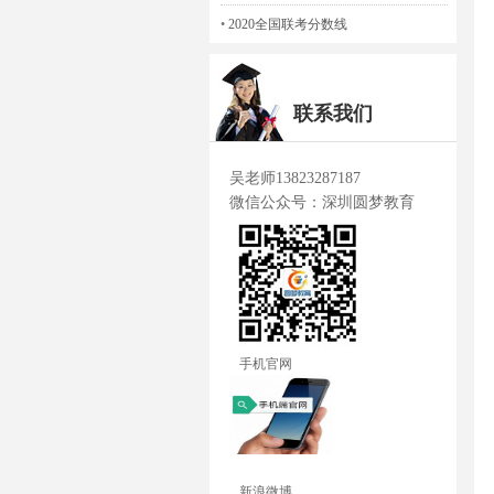
•
2020全国联考分数线
联系我们
吴老师13823287187
微信公众号：深圳圆梦教育
手机官网
新浪微博