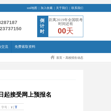
xml地图
|
加入收藏
|
关于我们
|
联系我们
距离2019年全国联考
倒
3287187
时间还有
计
-23737150
00
天
时
验交流
免费索取资料
首页
>
高校招生动态
六日起接受网上预报名
T
|
字号：
T