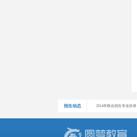
2014-2016年港澳台、
2016年中华人民共和国普
2015年暨南大學招收香
2014年联合招生专业目录 
2014年联合招生专业目录 
招生动态
2014年联合招生专业目录 
2014年联合招生专业目录 
2014年联合招生专业目录 