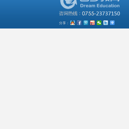
2014年联合招生专业目录 
2014年联合招生专业目录 
分享：
2014年联合招生专业目录 
2014年联合招生专业目录 
2014年联合招生专业目录 
2014年联合招生专业目录 
2014年联合招生专业目录 
2014年联合招生专业目录 
2014年联合招生专业目录 
广东商学院更名为广东财
香港免试生2013年内地高