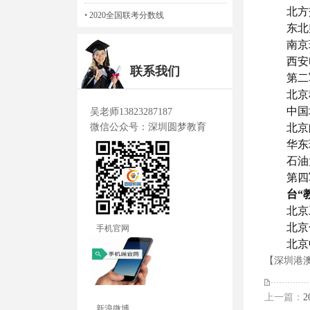
北方交
•
2020全国联考分数线
东北师
南京理
西安电
联系我们
第二军
北京科
中国地
吴老师13823287187
微信公众号：深圳圆梦教育
北京邮
华东理
石油大
第四军
台“教
北京工
手机官网
北京化
北京中
【深圳港
上一篇：
新浪微博