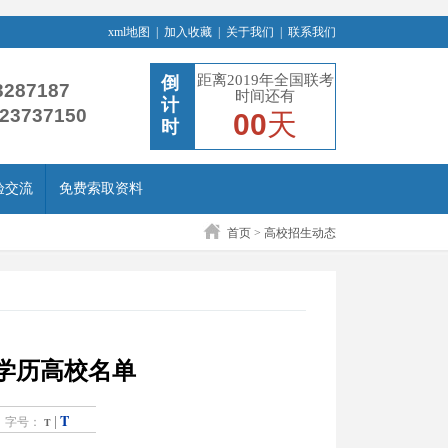
xml地图
|
加入收藏
|
关于我们
|
联系我们
距离2019年全国联考
倒
3287187
时间还有
计
-23737150
00
天
时
验交流
免费索取资料
首页
>
高校招生动态
学历高校名单
T
|
字号：
T