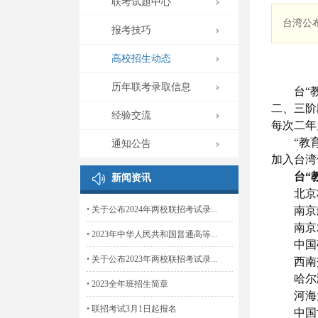
联考试题中心
台湾公
报考技巧
高校招生动态
历年联考录取信息
台“
二、三阶
经验交流
每次二年
“教育部
通知公告
加入台湾
台“
新闻资讯
北京林
•
关于公布2024年两校联招考试录...
南京航
南京农
•
2023年中华人民共和国普通高等...
中国矿
•
关于公布2023年两校联招考试录...
西南交
哈尔滨
•
2023全年班招生简章
河海大
•
联招考试3月1日起报名
中国协