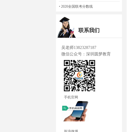
•
2020全国联考分数线
联系我们
吴老师13823287187
微信公众号：深圳圆梦教育
手机官网
新浪微博