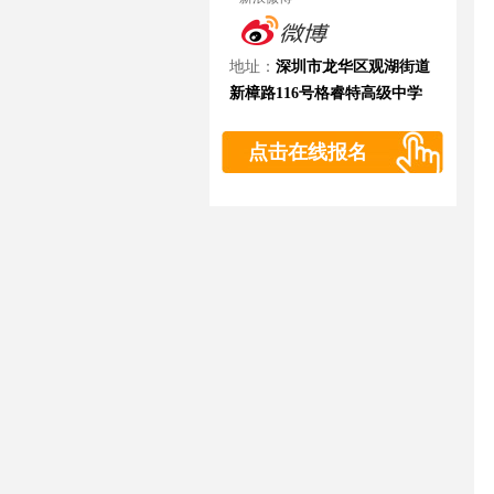
地址：
深圳市龙华区观湖街道
新樟路116号格睿特高级中学
点击在线报名