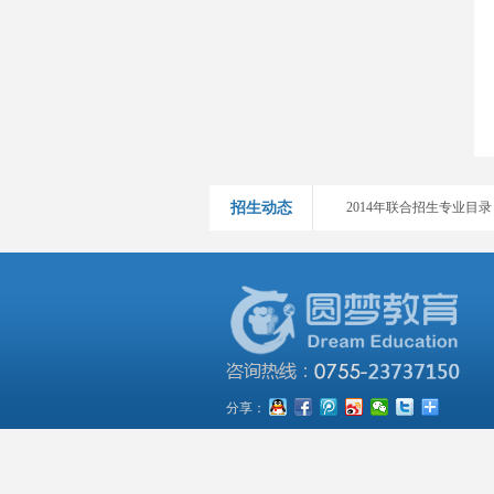
2016年中华人民共和国普
2015年暨南大學招收香
2014年联合招生专业目录 
2014年联合招生专业目录 
招生动态
2014年联合招生专业目录 
2014年联合招生专业目录 
2014年联合招生专业目录 
2014年联合招生专业目录 
2014年联合招生专业目录 
分享：
2014年联合招生专业目录 
2014年联合招生专业目录 