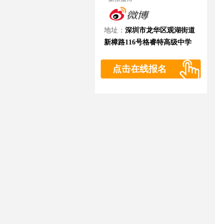
地址：
深圳市龙华区观湖街道
新樟路116号格睿特高级中学
点击在线报名
2014-2016年港澳台、