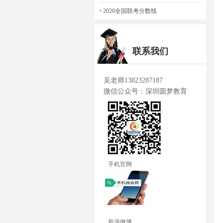
•
2020全国联考分数线
联系我们
吴老师13823287187
微信公众号：深圳圆梦教育
手机官网
新浪微博