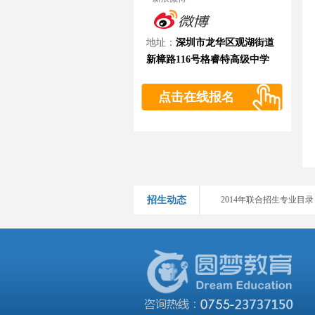
2014-2016年港澳台、
地址：
深圳市龙华区观湖街道
2016年中华人民共和国普
新樟路116号格睿特高级中学
2015年暨南大學招收香
点击在线报名
2014年联合招生专业目录 
2014年联合招生专业目录 
2014年联合招生专业目录 
招生动态
2014年联合招生专业目录 
2014年联合招生专业目录 
2014年联合招生专业目录 
2014年联合招生专业目录 