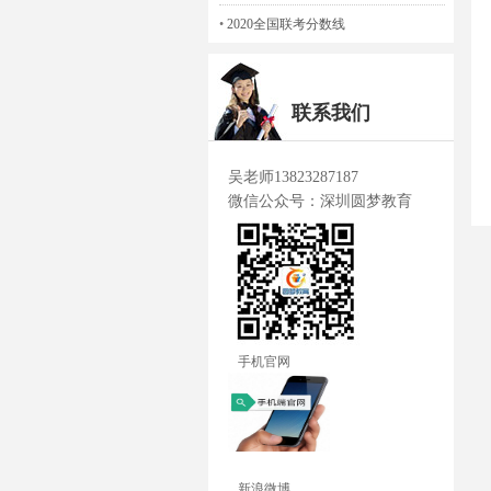
•
2020全国联考分数线
联系我们
吴老师13823287187
微信公众号：深圳圆梦教育
手机官网
新浪微博