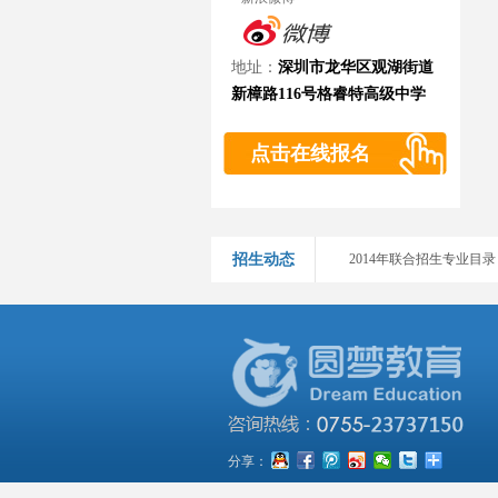
地址：
深圳市龙华区观湖街道
2014-2016年港澳台、
新樟路116号格睿特高级中学
2016年中华人民共和国普
点击在线报名
2015年暨南大學招收香
2014年联合招生专业目录 
招生动态
2014年联合招生专业目录 
2014年联合招生专业目录 
2014年联合招生专业目录 
2014年联合招生专业目录 
2014年联合招生专业目录 
分享：
2014年联合招生专业目录 