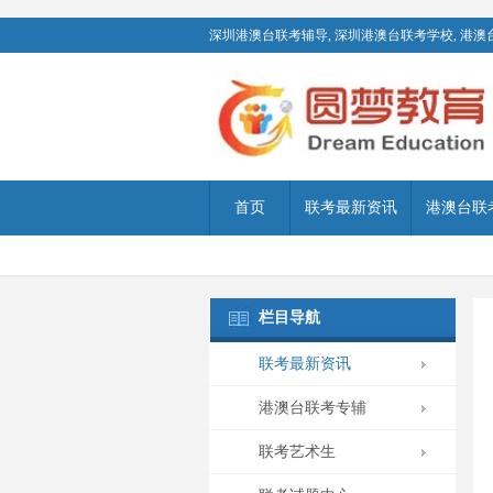
深圳港澳台联考辅导, 深圳港澳台联考学校, 港澳
首页
联考最新资讯
港澳台联
栏目导航
联考最新资讯
港澳台联考专辅
联考艺术生