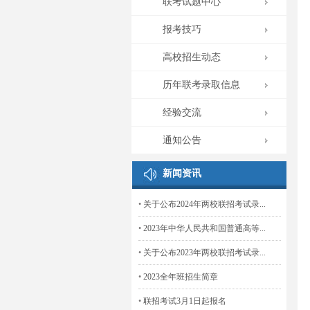
联考试题中心
报考技巧
高校招生动态
历年联考录取信息
经验交流
通知公告
新闻资讯
•
关于公布2024年两校联招考试录...
•
2023年中华人民共和国普通高等...
•
关于公布2023年两校联招考试录...
•
2023全年班招生简章
•
联招考试3月1日起报名