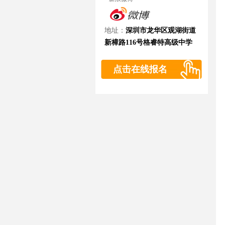
地址：
深圳市龙华区观湖街道
新樟路116号格睿特高级中学
点击在线报名