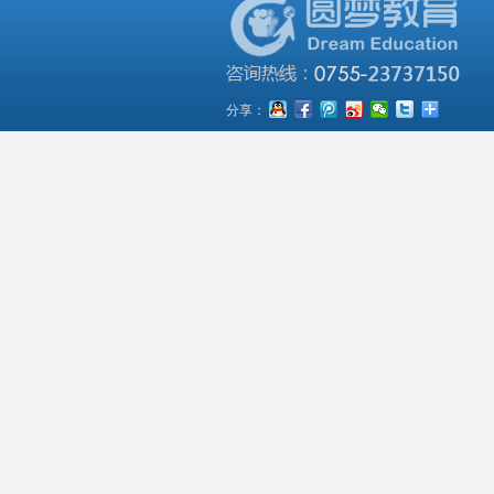
2014年联合招生专业目录 
2014年联合招生专业目录 
2014年联合招生专业目录 
分享：
2014年联合招生专业目录 
2014年联合招生专业目录 
2014年联合招生专业目录 
2014年联合招生专业目录 
2014年联合招生专业目录 
2014年联合招生专业目录 
2014年联合招生专业目录 
广东商学院更名为广东财