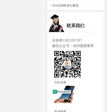
•
2020全国联考分数线
联系我们
吴老师13823287187
微信公众号：深圳圆梦教育
手机官网
新浪微博