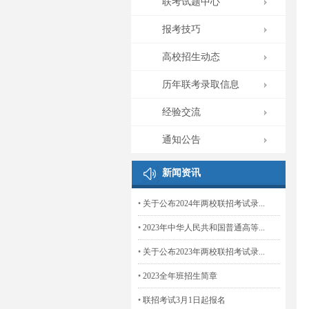
联考试题中心
报考技巧
高校招生动态
历年联考录取信息
经验交流
通知公告
新闻资讯
•
关于公布2024年两校联招考试录...
•
2023年中华人民共和国普通高等...
•
关于公布2023年两校联招考试录...
•
2023全年班招生简章
•
联招考试3月1日起报名