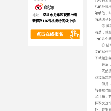
的材料去
活的环境
始动笔，
地址：
深圳市龙华区观湖街道
情感调动
新樟路116号格睿特高级中学
② 截取
清楚，就
点击在线报名
中的几个
③ 描写
文的写作
了就越形
最后，再
既然提高
些垃圾式
但是，读
与否呢?
些注释，
择课文这
外，答案