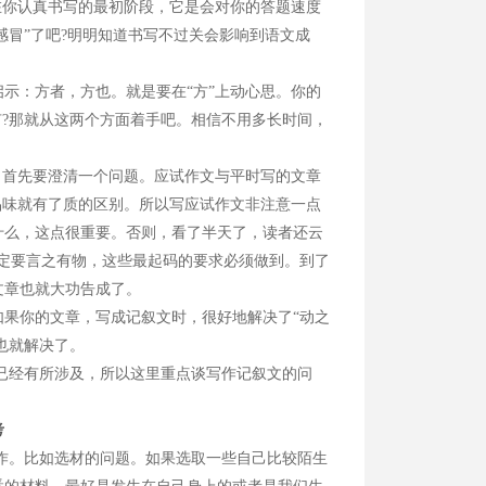
在你认真书写的最初阶段，它是会对你的答题速度
感冒”了吧?明明知道书写不过关会影响到语文成
：方者，方也。就是要在“方”上动心思。你的
有?那就从这两个方面着手吧。相信不用多长时间，
首先要澄清一个问题。应试作文与平时写的文章
品味就有了质的区别。所以写应试作文非注意一点
什么，这点很重要。否则，看了半天了，读者还云
定要言之有物，这些最起码的要求必须做到。到了
文章也就大功告成了。
果你的文章，写成记叙文时，很好地解决了“动之
也就解决了。
已经有所涉及，所以这里重点谈写作记叙文的问
考
作。比如选材的问题。如果选取一些自己比较陌生