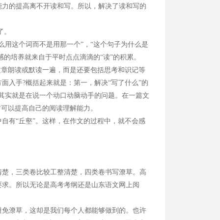
力的提高离不开读和写。所以，解决了读和写的
了。
用这个词而不是用那一个”，“这个句子为什么是
感的培养就来自于平时点点滴滴的“读”的积累。
章朗读或默读一遍，而是还要包括思考和识记等
面入手?概括起来就是：第一，解决“写了什么”的
面其实就是在说一个动口动脑动手的问题。在一篇文
才可以提高自己的阅读理解能力。
有“丘壑”。这样，在作文的过程中，就不会感
楚，三类卷比较工整清楚，四类卷书写潦草。高
要求。所以无论是高考考纲还是山东语文网上阅
免潦草，这却是我们每个人都能够做到的。也许