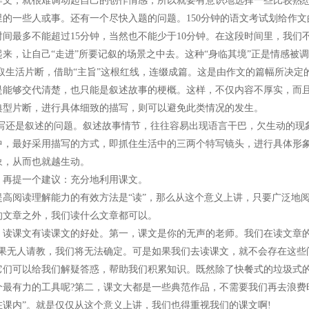
作文，就很难调动起自己的创作情感，所以就要有意识地选择一些比较熟
里的一些人或事。还有一个尽快入题的问题。150分钟的语文考试划给作
时间最多不能超过15分钟，当然也不能少于10分钟。在这段时间里，我
起来，让自己“走进”所要记叙的场景之中去。这种“身临其境”正是情感被
生活片断，借助“主旨”这根红线，连缀成篇。这是由作文的篇幅所决定
是能够交代清楚，也只能是叙述故事的梗概。这样，不仅内容不厚实，而且
典型片断，进行具体细致的描写，则可以避免此类情况的发生。
还是叙述的问题。叙述故事情节，往往容易出现语言干巴，欠生动的现象
中，最好采用描写的方式，即抓住生活中的三两个特写镜头，进行具体形
象，从而也就越生动。
提一个建议：充分地利用课文。
阅读理解能力的有效方法是“读”，那么从这个意义上讲，只要广泛地阅
的文章之外，我们读什么文章都可以。
课文有读课文的好处。第一，课文是你的无声的老师。我们在读文章的过
如果无人请教，我们将无法确定。可是如果我们去读课文，就不会存在这些
它们可以给我们解疑答惑，帮助我们积累知识。既然除了快餐式的垃圾式
个最有力的工具呢?第二，课文大都是一些典范作品，不需要我们再去浪费
在课内”。就是仅仅从这个意义上讲，我们也得重视我们的课文啊!