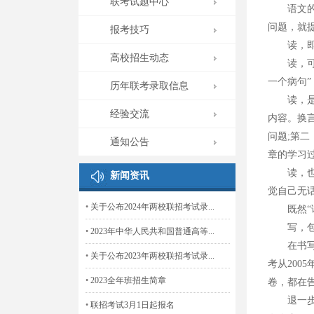
联考试题中心
语文的学
问题，就
报考技巧
读，即阅
高校招生动态
读，可以
一个病句
历年联考录取信息
读，是提
经验交流
内容。换
问题;第
通知公告
章的学习
读，也是
新闻资讯
觉自己无
•
关于公布2024年两校联招考试录...
既然“读
写，包括
•
2023年中华人民共和国普通高等...
在书写方
•
关于公布2023年两校联招考试录...
考从20
•
2023全年班招生简章
卷，都在
退一步说
•
联招考试3月1日起报名