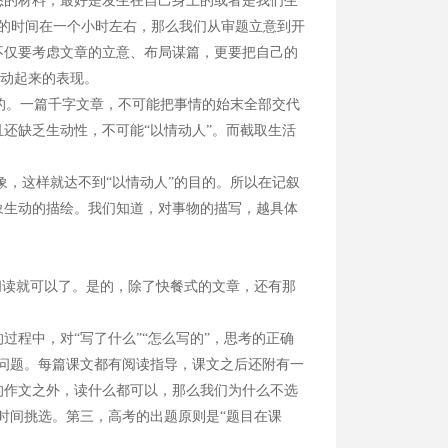
悉的材料，最好是发生在自己身上的或者是我们生
文的时间在一个小时左右，那么我们从审题立意到开
们不仅要考虑文章的立意、布局谋篇，更要把自己的
调动起来的表现。
的。一篇千字文章，不可能把事情的始末全部交代
还缺乏生动性，不可能“以情动人”。而截取生活
，这样就达不到“以情动人”的目的。所以在记叙
象生动的描绘。我们知道，对事物的描写，越具体
读就可以了。是的，除了快餐式的文章，还有那
程中，对“写了什么”“怎么写的”，思考的正确
问题。每篇课文都有阅读指导，课文之后还附有一
的作文之外，读什么都可以，那么我们为什么不选
时间挑选。第三，高考的出题原则是“题目在课