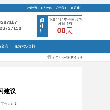
xml地图
|
加入收藏
|
关于我们
|
联系我们
距离2019年全国联考
倒
3287187
时间还有
计
-23737150
00
天
时
验交流
免费索取资料
首页
>
港澳台联考专辅
习建议
T
|
字号：
T