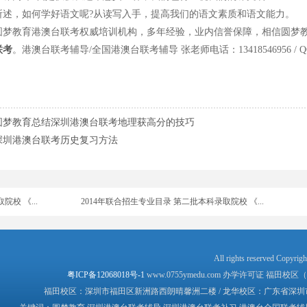
，如何学好语文呢?从读写入手，提高我们的语文素质和语文能力。
教育港澳台联考权威培训机构，多年经验，业内信誉保障，相信圆梦教
联考
。港澳台联考辅导/全国港澳台联考辅导 张老师电话：13418546956 / QQ：413
高校录取分...
暨大招2000港澳台生
招收华侨...
2015年中华人民共和国普通高等学校 联合招收华侨...
2015年暨南大學招收澳門學生招生簡章
圆梦教育总结深圳港澳台联考地理获高分的技巧
深圳港澳台联考历史复习方法
校 《...
2014年联合招生专业目录 第二批本科录取院校 《...
校 《...
2014年联合招生专业目录 第二批本科录取院校 《...
校 《...
2014年联合招生专业目录 第二批本科录取院校 《...
校 《...
2014年联合招生专业目录 第二批本科录取院校 《...
校 《...
2014年联合招生专业目录 第二批本科录取院校 《...
All rights reserv
粤ICP备12068018号-1
www.0755ymedu.com 办学许可证 福田校区（教民
校 《...
2014年联合招生专业目录 第一批本科录取院校 《...
福田校区：深圳市福田区新洲路西朗晴馨洲二楼 / 龙华校区：广东省深圳市龙华