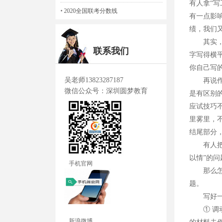
有人拿“
•
2020全国联考分数线
有一点影
绩，我们
其实，要
联系我们
字写得横
你自己写
吴老师13823287187
再说作文
微信公众号：深圳圆梦教育
是有区别
应试技巧
里雾里，
结尾部分
有人把写
以情”的
手机官网
那么怎么
题。
写好一篇
① 调动
新浪微博