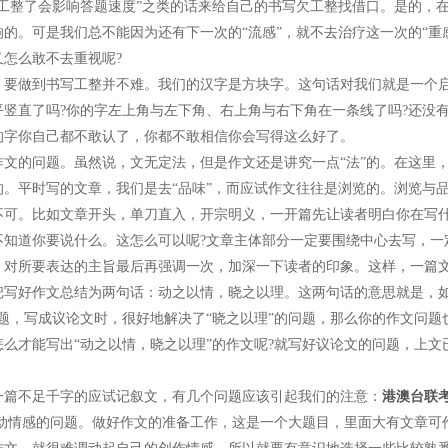
写工整了会影响答题速度”之类的话来给自己的书写欠工整找借口。是的，
响的。可是我们总不能因为还有下一次的“流感”，就不去治疗这一次的“重
又怎么敢不去重视呢?
做到书写工整并不难。我们的汉字是方块字。这句话对我们就是一个启示
平竖直了吗?你的字左上角与左下角、右上角与右下角在一条线了吗?还没
的字你自己都不敢认了，你都不敢相信你会写得这么好了。
的问题。虽然说，文无定法，但是作文还是讲究一点“法”的。在这里，
的。平时写的文章，我们是去“品味”，而应试作文往往是浏览的。浏览与
不可。比如文章开头，单刀直入，开宗明义，一开篇先让读者明白你在写
不知道你要说什么。这怎么可以呢?文章主体部分一定要围绕中心去写，一
，对所要表达的主旨最后再强调一次，加深一下读者的印象。这样，一篇
好作文总结为两句话：动之以情，晓之以理。这两句话的意思就是，如
问题，写成议论文时，很好地解决了“晓之以理”的问题，那么你的作文问题
才能写出“动之以情，晓之以理”的作文呢?就写好议论文的问题，上文
不足千字的应试记叙文，有几个问题应该引起我们的注意：
港澳台联
情感的问题。做好作文的准备工作，这是一个大题目，里面大有文章可