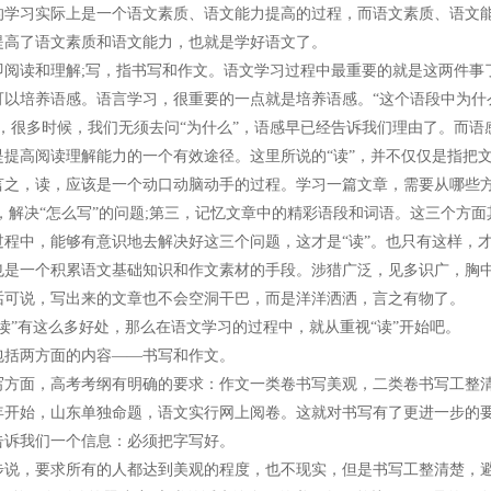
习实际上是一个语文素质、语文能力提高的过程，而语文素质、语文能
提高了语文素质和语文能力，也就是学好语文了。
读和理解;写，指书写和作文。语文学习过程中最重要的就是这两件事
培养语感。语言学习，很重要的一点就是培养语感。“这个语段中为什么
”，很多时候，我们无须去问“为什么”，语感早已经告诉我们理由了。而语
高阅读理解能力的一个有效途径。这里所说的“读”，并不仅仅是指把文
言之，读，应该是一个动口动脑动手的过程。学习一篇文章，需要从哪些方
二，解决“怎么写”的问题;第三，记忆文章中的精彩语段和词语。这三个方
过程中，能够有意识地去解决好这三个问题，这才是“读”。也只有这样，
一个积累语文基础知识和作文素材的手段。涉猎广泛，见多识广，胸中自
话可说，写出来的文章也不会空洞干巴，而是洋洋洒洒，言之有物了。
”有这么多好处，那么在语文学习的过程中，就从重视“读”开始吧。
两方面的内容——书写和作文。
面，高考考纲有明确的要求：作文一类卷书写美观，二类卷书写工整清
05年开始，山东单独命题，语文实行网上阅卷。这就对书写有了更进一步的
告诉我们一个信息：必须把字写好。
，要求所有的人都达到美观的程度，也不现实，但是书写工整清楚，避