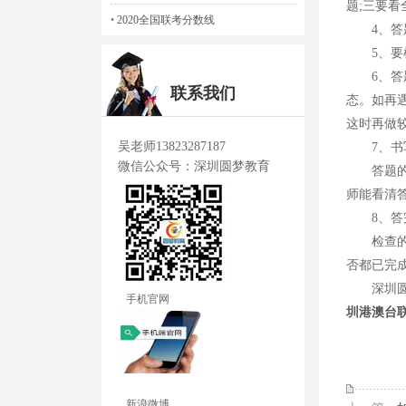
题;三要看
•
2020全国联考分数线
4、答题
5、要根
6、答题
联系我们
态。如再
这时再做
吴老师13823287187
7、书写
微信公众号：深圳圆梦教育
答题的书
师能看清
8、答完
检查的目
否都已完
深圳圆梦
手机官网
圳港澳台
新浪微博