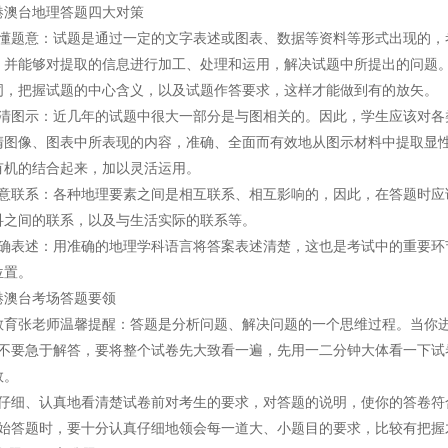
台地理答题四大对策
题意：试题是通过一定的文字表述或图表、数据等资料等形式出现的，
，并能够对提取的信息进行加工、处理和运用，解决试题中所提出的问题
词，把握试题的中心含义，以及试题作答要求，这样才能做到有的放矢。
图示：近几年的试题中很大一部分是与图相关的。因此，学生应该对各
清图像、图表中所表现的内容，准确、全面而有效地从图示材料中提取显
有机的结合起来，加以灵活运用。
联系：各种地理要素之间是相互联系、相互影响的，因此，在答题时应
科之间的联系，以及与生活实际的联系等。
表述：用准确的地理学科语言将答案表述清楚，这也是考试中的重要环
位置。
澳台考场答题要领
张老师温馨提醒：答题是分析问题、解决问题的一个思维过程。当你进
要急于解答，要将整个试卷先大致看一遍，先用一二分钟大体看一下试卷有
数。
细、认真地看清楚试卷前对考生的要求，对答题的说明，使你的答卷符
答题时，要十分认真仔细地领会每一道大、小题目的要求，比较有把握才