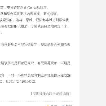
腹稿，安排好答题要点的先后顺序。
题和综合题则要求内容充实、要点精确。
较紧张的。这样，思维、记忆都难以达到最佳状
几道有把握的试题后，心情就会自然地稳定下来，
了。
特别是地名不能写错别字，整洁的卷面使阅卷教
题该答的是否都已完成，有无漏题现象，试题是
育，一对一小班精英教育制让你轻松快乐迎战
深
81472 / 26184662。
【深圳港澳台联考老师编辑】