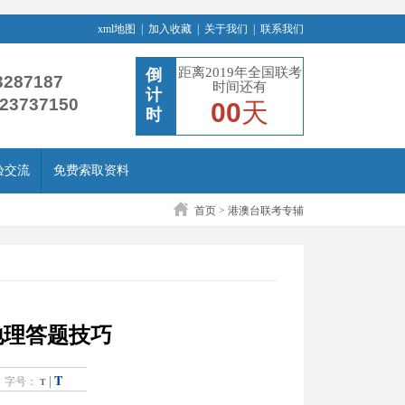
xml地图
|
加入收藏
|
关于我们
|
联系我们
距离2019年全国联考
倒
3287187
时间还有
计
-23737150
00
天
时
验交流
免费索取资料
首页
>
港澳台联考专辅
地理答题技巧
T
|
字号：
T