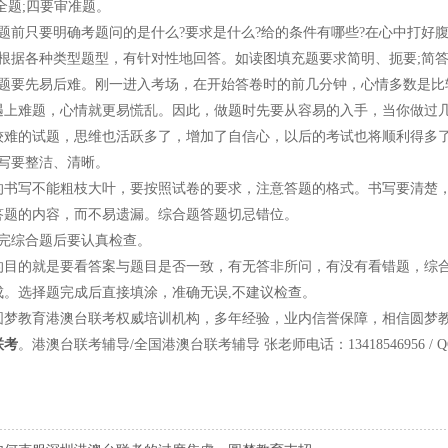
全题;四要审准题。
前只要明确考题问的是什么?要求是什么?给的条件有哪些?在心中打好
据各种类型题型，有针对性地回答。如读图填充题要求简明、扼要;简答
要先易后难。刚一进入考场，在开始答卷时的前几分钟，心情多数是比
遇上难题，心情就更易慌乱。因此，做题时先要从容易的入手，当你做过
较难的试题，思维也活跃多了，增加了自信心，以后的考试也将顺利得多
要整洁、清晰。
写不能粗枝大叶，要按照试卷的要求，注意答题的格式。书写要清楚，
答题的内容，而不易遗漏。综合题答题切忌错位。
综合题后要认真检查。
的就是要看答案与题目是否一致，有无答非所问，有没有看错题，综合
成。选择题完成后直接填涂，准确无误,不建议检查。
教育港澳台联考权威培训机构，多年经验，业内信誉保障，相信圆梦教
联考
。港澳台联考辅导/全国港澳台联考辅导 张老师电话：13418546956 / QQ：413