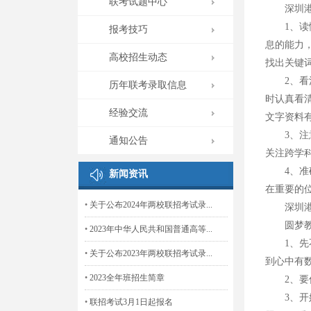
联考试题中心
深圳港澳
1、读懂
报考技巧
息的能力
高校招生动态
找出关键
2、看清
历年联考录取信息
时认真看
经验交流
文字资料
3、注意
通知公告
关注跨学
4、准确
新闻资讯
在重要的
•
关于公布2024年两校联招考试录...
深圳港
圆梦教育
•
2023年中华人民共和国普通高等...
1、先不
•
关于公布2023年两校联招考试录...
到心中有
•
2023全年班招生简章
2、要仔
3、开始
•
联招考试3月1日起报名