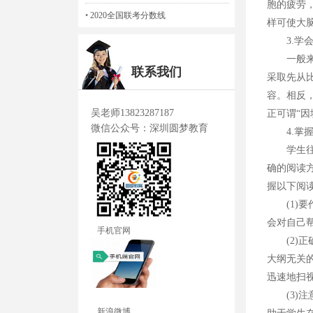
胞的疲劳
•
2020全国联考分数线
样可使大
3.学会
一般来说
联系我们
采取先从
容。相反
吴老师13823287187
正可谓“因
微信公众号：深圳圆梦教育
4.掌握
学生往往
确的阅读
握以下阅
(1)要
会对自己
手机官网
(2)正
大纲无关
迅速地扫
(3)注
新浪微博