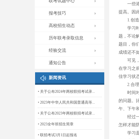
联考试题中心
一些港澳
提高。因
报考技巧
1.创造
高校招生动态
学习时有
题，不论
历年联考录取信息
题目，你
经验交流
成绩还不
可见，良
通知公告
在学习之
佳学习状
新闻资讯
2.合理
•
关于公布2024年两校联招考试录...
时间对每
的问题。
•
2023年中华人民共和国普通高等...
午、下午
•
关于公布2023年两校联招考试录...
经过一段
•
2023全年班招生简章
怎样才能
学习是由
•
联招考试3月1日起报名