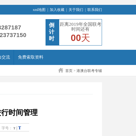
xml地图
|
加入收藏
|
关于我们
|
联系我们
距离2019年全国联考
倒
3287187
时间还有
计
-23737150
00
天
时
验交流
免费索取资料
首页
>
港澳台联考专辅
进行时间管理
T
|
字号：
T