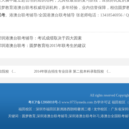
在大脑中建立起合理的知识结构，尤其在最后的复习阶段，应抓好此处的
教育港澳台联考权威培训机构，多年经验，业内信誉保障，相信圆梦教
高校录取分...
暨大招2000港澳台生
联考
。港澳台联考辅导/全国港澳台联考辅导 张老师电话：13418546956 / QQ：413
招收华侨...
2015年中华人民共和国普通高等学校 联合招收华侨...
2015年暨南大學招收澳門學生招生簡章
深圳港澳台联考辅导：考试成绩取决于四大因素
深圳港澳台联考：圆梦教育给2015年联考生的建议
校 《...
2014年联合招生专业目录 第二批本科录取院校 《...
校 《...
2014年联合招生专业目录 第二批本科录取院校 《...
校 《...
2014年联合招生专业目录 第二批本科录取院校 《...
校 《...
2014年联合招生专业目录 第二批本科录取院校 《...
校 《...
2014年联合招生专业目录 第二批本科录取院校 《...
All rights reserv
粤ICP备12068018号-1
www.0755ymedu.com 办学许可证 福田校区（教民
校 《...
2014年联合招生专业目录 第一批本科录取院校 《...
福田校区：深圳市福田区新洲路西朗晴馨洲二楼 / 龙华校区：广东省深圳市龙华
关键词：圆梦教育,深圳港澳台联考辅导,深圳港澳台联考补习,港澳台全国联考辅
校 《...
2014年联合招生专业目录 第一批本科录取院校 《...