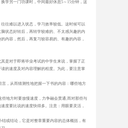
换学另一门功课时，中间最好休息5～15分钟，这
往往难以进入状态，学习效率较低。这时候可以
大脑状态好转后，再转学较难的、不太感兴趣的内
趣的内容，然后，再复习较容易的、有趣的内容，
其是对于即将毕业考试的中学生来说，掌握了正
于读的速度及对内容理解的程度。为此，要注意掌
前言，从而猜测性地把握一下书的内容：哪些地方
些地方时要放慢速度，力争融会贯通;而对那些与
的速度要比说的速度快得多。注意：用眼要灵活，
小结或结论，它是对整章重要内容的总体概括，有