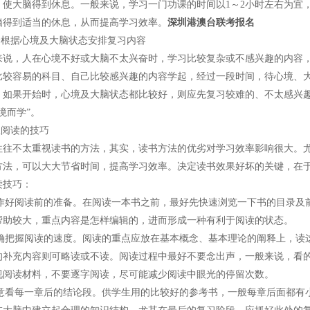
，使大脑得到休息。一般来说，学习一门功课的时间以1～2小时左右为宜，
脑得到适当的休息，从而提高学习效率。
深圳港澳台联考报名
根据心境及大脑状态安排复习内容
，人在心境不好或大脑不太兴奋时，学习比较复杂或不感兴趣的内容，
比较容易的科目、自己比较感兴趣的内容学起，经过一段时间，待心境、
，如果开始时，心境及大脑状态都比较好，则应先复习较难的、不太感兴
境而学”。
阅读的技巧
不太重视读书的方法，其实，读书方法的优劣对学习效率影响很大。尤
方法，可以大大节省时间，提高学习效率。决定读书效果好坏的关键，在
读技巧：
作好阅读前的准备。在阅读一本书之前，最好先快速浏览一下书的目录及
帮助较大，重点内容是怎样编辑的，进而形成一种有利于阅读的状态。
确把握阅读的速度。阅读的重点应放在基本概念、基本理论的阐释上，读这
的补充内容则可略读或不读。阅读过程中最好不要念出声，一般来说，看
视阅读材料，不要逐字阅读，尽可能减少阅读中眼光的停留次数。
意看每一章后的结论段。供学生用的比较好的参考书，一般每章后面都有