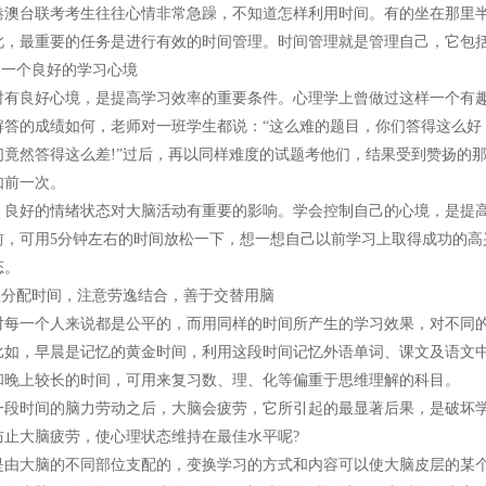
台联考考生往往心情非常急躁，不知道怎样利用时间。有的坐在那里半
此，最重要的任务是进行有效的时间管理。时间管理就是管理自己，它包
一个良好的学习心境
良好心境，是提高学习效率的重要条件。心理学上曾做过这样一个有趣
解答的成绩如何，老师对一班学生都说：“这么难的题目，你们答得这么好，
们竟然答得这么差!”过后，再以同样难度的试题考他们，结果受到赞扬的
如前一次。
好的情绪状态对大脑活动有重要的影响。学会控制自己的心境，是提高
前，可用5分钟左右的时间放松一下，想一想自己以前学习上取得成功的高
态。
分配时间，注意劳逸结合，善于交替用脑
一个人来说都是公平的，而用同样的时间所产生的学习效果，对不同的
比如，早晨是记忆的黄金时间，利用这段时间记忆外语单词、课文及语文中
和晚上较长的时间，可用来复习数、理、化等偏重于思维理解的科目。
时间的脑力劳动之后，大脑会疲劳，它所引起的最显著后果，是破坏学
防止大脑疲劳，使心理状态维持在最佳水平呢?
大脑的不同部位支配的，变换学习的方式和内容可以使大脑皮层的某个