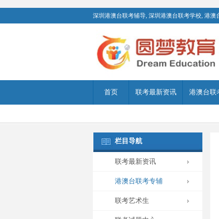
深圳港澳台联考辅导, 深圳港澳台联考学校, 港澳
首页
联考最新资讯
港澳台联
栏目导航
联考最新资讯
港澳台联考专辅
联考艺术生