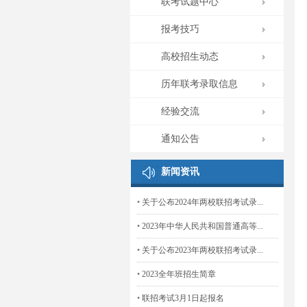
联考试题中心
报考技巧
高校招生动态
历年联考录取信息
经验交流
通知公告
新闻资讯
•
关于公布2024年两校联招考试录...
•
2023年中华人民共和国普通高等...
•
关于公布2023年两校联招考试录...
•
2023全年班招生简章
•
联招考试3月1日起报名