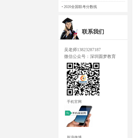
•
2020全国联考分数线
联系我们
吴老师13823287187
微信公众号：深圳圆梦教育
手机官网
2014-2016年港澳台、
新浪微博