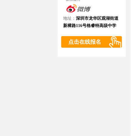
地址：
深圳市龙华区观湖街道
新樟路116号格睿特高级中学
点击在线报名
2014-2016年港澳台、
2016年中华人民共和国普
2015年暨南大學招收香