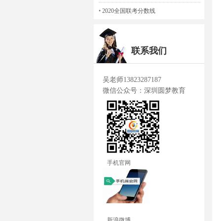
•
2020全国联考分数线
联系我们
吴老师13823287187
微信公众号：深圳圆梦教育
手机官网
新浪微博