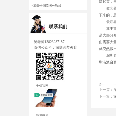
篇10篇
•
2020全国联考分数线
做套题的
下来的，
最后再强
联系我们
其中重点
是大部分
吴老师13823287187
们需要大
微信公众号：深圳圆梦教育
就突然做
深圳圆梦
圳港澳台
手机官网
上一篇：
下一篇：
新浪微博