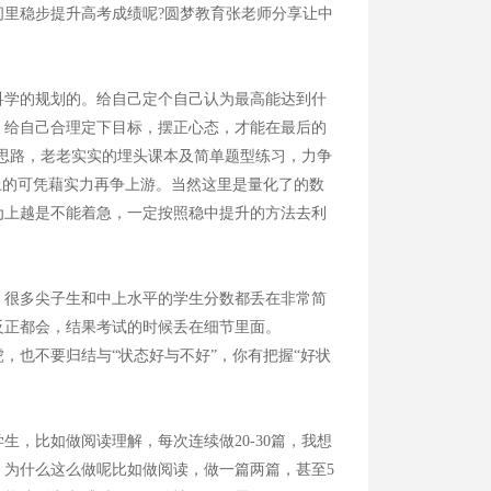
里稳步提升高考成绩呢?圆梦教育张老师分享让中
。
学的规划的。给自己定个自己认为最高能达到什
，给自己合理定下目标，摆正心态，才能在最后的
的思路，老老实实的埋头课本及简单题型练习，力争
0以上的可凭藉实力再争上游。当然这里是量化了的数
为上越是不能着急，一定按照稳中提升的方法去利
很多尖子生和中上水平的学生分数都丢在非常简
反正都会，结果考试的时候丢在细节里面。
也不要归结与“状态好与不好”，你有把握“好状
比如做阅读理解，每次连续做20-30篇，我想
。为什么这么做呢比如做阅读，做一篇两篇，甚至5