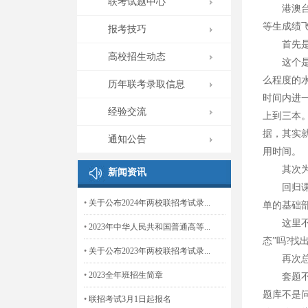
联考试题中心
港澳台联
等生成绩
报考技巧
首先是目
高校招生动态
这个是老
么程度的
历年联考录取信息
时间内进一
经验交流
上到三本。
据，其实
通知公告
用时间。
其次为课
新闻资讯
回归课本
•
关于公布2024年两校联招考试录...
单的基础
这里不得
•
2023年中华人民共和国普通高等...
态”吗?
•
关于公布2023年两校联招考试录...
再次总
•
2023全年班招生简章
套题不是
题库不是
•
联招考试3月1日起报名