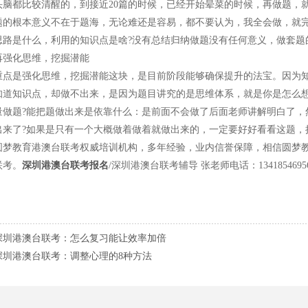
，头脑都比较清醒的，到接近20篇的时候，已经开始晕菜的时候，再做题，
根本意义不在于题海，无论难还是容易，都不要认为，我全会做，就完
思路是什么，利用的知识点是啥?没有总结归纳做题没有任何意义，做套题
化思维，挖掘潜能
是强化思维，挖掘潜能这块，是目前阶段能够确保提升的法宝。因为知
知道知识点，却做不出来，是因为题目讲究的是思维体系，就是你是怎么
量做题?能把题做出来是依靠什么：是前面不会做了后面老师讲解明白了，
出来了?如果是只有一个大概做着做着就做出来的，一定要好好看看这题，
教育港澳台联考权威培训机构，多年经验，业内信誉保障，相信圆梦教
联考。
深圳港澳台联考报名
/深圳港澳台联考辅导 张老师电话：13418546956 / Q
深圳港澳台联考：怎么复习能让效率加倍
深圳港澳台联考：调整心理的8种方法