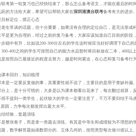
考第一轮复习也已经快结束了，那么怎么备考语文，才能在最后的时间
飞跃的方法给大家，希望可以帮助大家在
深圳港澳台联考
备考有大的进步
标定位，摆正心态
生常谈的话题，但十分重要，如果没有合理的定位自己，是无法形成科
水平是更为合理的，经过之前的复习备考，大家应该知道自己目前的阶段
步稳中有升，比如说200-300分左右的学生这时候应当好好调理下自己
300-400之间的学生可按照自己的能力水品暂时将目标放在二本，40
就是按照自己最接近的程度去努力，越是时间紧迫，在心态和复习备考行
本回归，知识梳理
是一定要反复做的事，其重要性就不说了，主要目的是用于查缺补漏。
部分上，是十分可惜的，大多是以为课本都看出花来了，每次翻过就算，
不提到一类学生，起伏较大的学生一定要注意了，千万不要归结于马虎，
找出原因，力争每次都发挥出最大水平。
结经验，套题演练
整张卷子，而是拿一类题去演练。有其是中等生和成绩较为不理想的学生，
问题，数学解答题如函数部分的、立体几何的，按照类型每次做10道以上