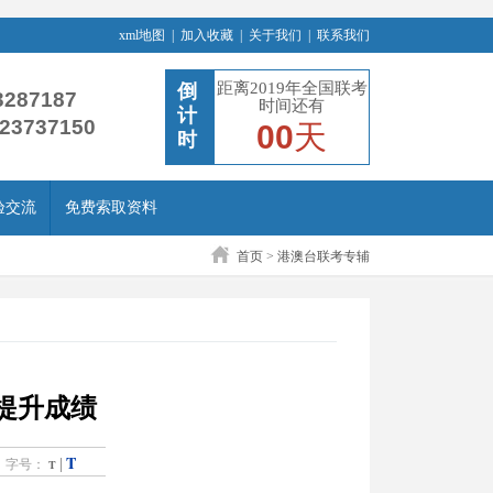
xml地图
|
加入收藏
|
关于我们
|
联系我们
距离2019年全国联考
倒
3287187
时间还有
计
-23737150
00
天
时
验交流
免费索取资料
首页
>
港澳台联考专辅
提升成绩
T
|
字号：
T