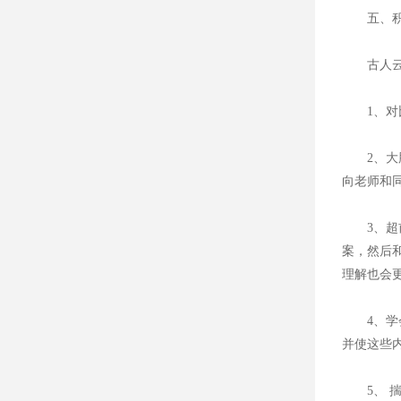
五、积
古人云：
1、对比
2、大胆
向老师和
3、超前
案，然后
理解也会
4、学会
并使这些
5、 揣