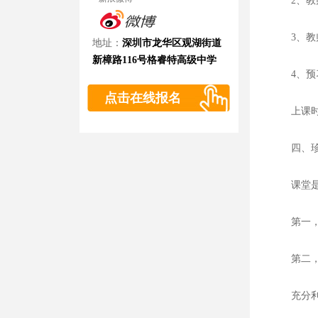
2、教师
3、教师
地址：
深圳市龙华区观湖街道
新樟路116号格睿特高级中学
4、预习
点击在线报名
上课时要
四、珍惜
课堂是学
第一， 
第二， 
充分利用