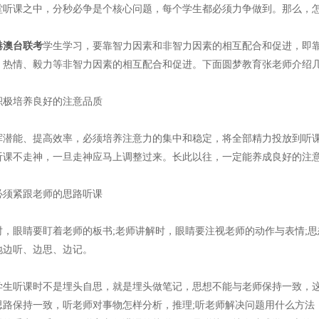
课之中，分秒必争是个核心问题，每个学生都必须力争做到。那么，怎
港澳台联考
学生学习，要靠智力因素和非智力因素的相互配合和促进，即
、热情、毅力等非智力因素的相互配合和促进。下面圆梦教育张老师介绍
培养良好的注意品质
能、提高效率，必须培养注意力的集中和稳定，将全部精力投放到听课
听课不走神，一旦走神应马上调整过来。长此以往，一定能养成良好的注
紧跟老师的思路听课
眼睛要盯着老师的板书;老师讲解时，眼睛要注视老师的动作与表情;思
地边听、边思、边记。
听课时不是埋头自思，就是埋头做笔记，思想不能与老师保持一致，这
思路保持一致，听老师对事物怎样分析，推理;听老师解决问题用什么方法