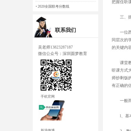
把握住听
•
2020全国联考分数线
三、抓
联系我们
一位西方
同层次的
吴老师13823287187
的关键内
微信公众号：深圳圆梦教育
课堂教学
听课方式
师炒剩饭
有正确的
手机官网
一般而言
l、基本
新浪微博