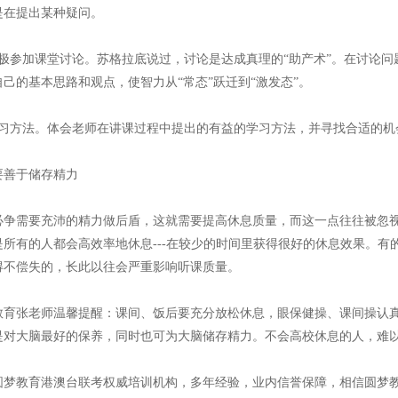
是在提出某种疑问。
参加课堂讨论。苏格拉底说过，讨论是达成真理的“助产术”。在讨论问
己的基本思路和观点，使智力从“常态”跃迁到“激发态”。
方法。体会老师在讲课过程中提出的有益的学习方法，并寻找合适的机
善于储存精力
需要充沛的精力做后盾，这就需要提高休息质量，而这一点往往被忽视
是所有的人都会高效率地休息---在较少的时间里获得很好的休息效果。
得不偿失的，长此以往会严重影响听课质量。
张老师温馨提醒：课间、饭后要充分放松休息，眼保健操、课间操认真
是对大脑最好的保养，同时也可为大脑储存精力。不会高校休息的人，难
教育港澳台联考权威培训机构，多年经验，业内信誉保障，相信圆梦教