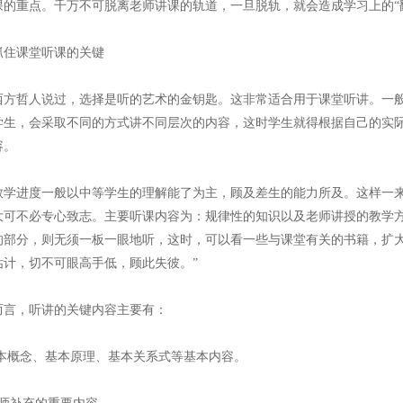
课的重点。千万不可脱离老师讲课的轨道，一旦脱轨，就会造成学习上的“
住课堂听课的关键
哲人说过，选择是听的艺术的金钥匙。这非常适合用于课堂听讲。一般
学生，会采取不同的方式讲不同层次的内容，这时学生就得根据自己的实
容。
进度一般以中等学生的理解能了为主，顾及差生的能力所及。这样一来
大可不必专心致志。主要听课内容为：规律性的知识以及老师讲授的教学
的部分，则无须一板一眼地听，这时，可以看一些与课堂有关的书籍，扩
估计，切不可眼高手低，顾此失彼。”
，听讲的关键内容主要有：
概念、基本原理、基本关系式等基本内容。