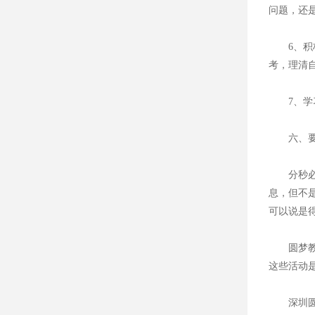
问题，还
6、积极
考，理清自
7、学习
六、要
分秒必争
息，但不
可以说是
圆梦教育
这些活动
深圳圆梦