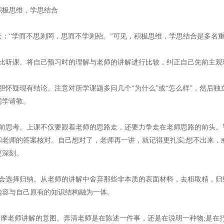
极思维，学思结合
“学而不思则罔，思而不学则殆。”可见，积极思维，学思结合是多名重
听课。将自己预习时的理解与老师的讲解进行比较，纠正自己先前主观
怀疑现有结论。注意对所学课题多问几个“为什么”或“怎么样”，然后独
同学请教。
思考。上课不仅要跟着老师的思路走，还要力争走在老师思路的前头。
和老师的答案核对。自己想对了，老师再一讲，就记得更扎实;想不出来，
更深刻。
选择归纳。从老师的讲解中舍弃那些非本质的表面材料，去粗取精，归
内容与自己原有的知识结构融为一体。
摩老师讲解的意图。弄清老师是在陈述一件事，还是在说明一种物;是在抒