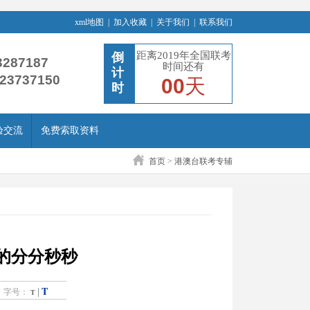
xml地图
|
加入收藏
|
关于我们
|
联系我们
距离2019年全国联考
倒
3287187
时间还有
计
-23737150
00
天
时
验交流
免费索取资料
首页
>
港澳台联考专辅
的分分秒秒
T
|
字号：
T