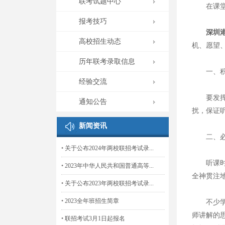
联考试题中心
在课堂听
报考技巧
深圳
高校招生动态
机、愿望
历年联考录取信息
一、积极
经验交流
要发挥潜
通知公告
扰，保证
新闻资讯
二、必须
•
关于公布2024年两校联招考试录...
听课时，
•
2023年中华人民共和国普通高等...
全神贯注
•
关于公布2023年两校联招考试录...
•
2023全年班招生简章
不少学生
师讲解的
•
联招考试3月1日起报名