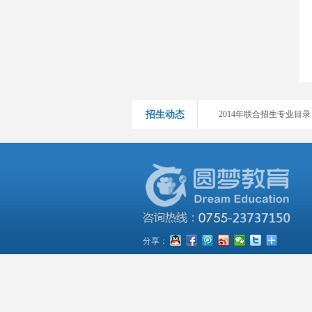
2015年暨南大學招收香
2014年联合招生专业目录 
2014年联合招生专业目录 
2014年联合招生专业目录 
招生动态
2014年联合招生专业目录 
2014年联合招生专业目录 
2014年联合招生专业目录 
2014年联合招生专业目录 
2014年联合招生专业目录 
分享：
2014年联合招生专业目录 
2014年联合招生专业目录 