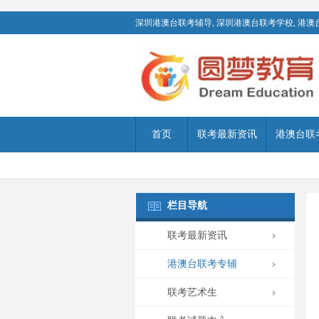
深圳港澳台联考辅导, 深圳港澳台联考学校, 港澳
首页
联考最新资讯
港澳台联
栏目导航
联考最新资讯
港澳台联考专辅
联考艺术生