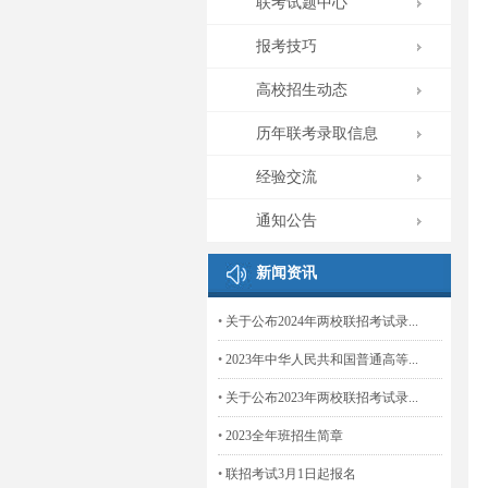
联考试题中心
报考技巧
高校招生动态
历年联考录取信息
经验交流
通知公告
新闻资讯
•
关于公布2024年两校联招考试录...
•
2023年中华人民共和国普通高等...
•
关于公布2023年两校联招考试录...
•
2023全年班招生简章
•
联招考试3月1日起报名