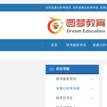
深圳港澳台联考辅导, 深圳港澳台联考学校, 港澳
首页
联考最新资讯
港澳台联
栏目导航
联考最新资讯
港澳台联考专辅
联考艺术生