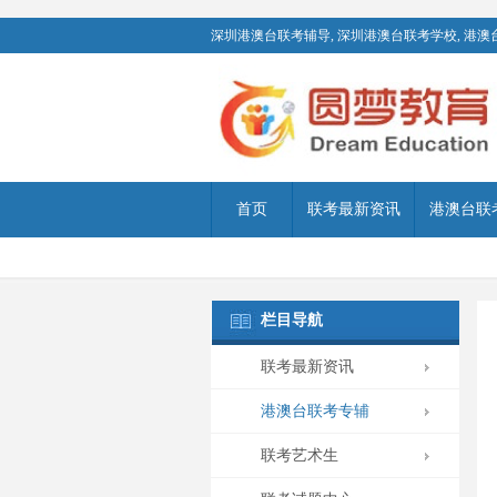
深圳港澳台联考辅导, 深圳港澳台联考学校, 港澳
首页
联考最新资讯
港澳台联
栏目导航
联考最新资讯
港澳台联考专辅
联考艺术生