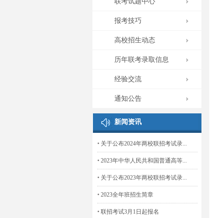
联考试题中心
报考技巧
高校招生动态
历年联考录取信息
经验交流
通知公告
新闻资讯
•
关于公布2024年两校联招考试录...
•
2023年中华人民共和国普通高等...
•
关于公布2023年两校联招考试录...
•
2023全年班招生简章
•
联招考试3月1日起报名