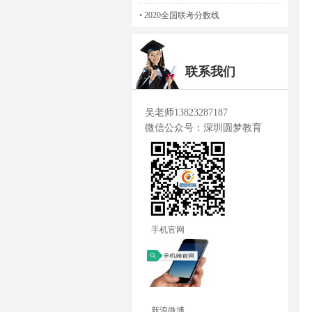
•
2020全国联考分数线
联系我们
吴老师13823287187
微信公众号：深圳圆梦教育
手机官网
新浪微博