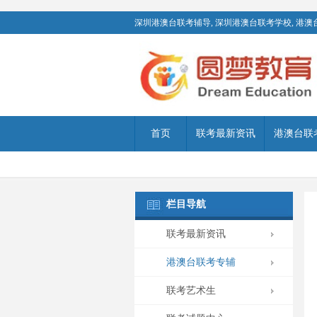
深圳港澳台联考辅导, 深圳港澳台联考学校, 港澳
首页
联考最新资讯
港澳台联
栏目导航
联考最新资讯
港澳台联考专辅
联考艺术生