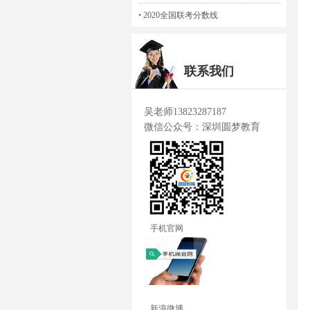
•
2020全国联考分数线
联系我们
吴老师13823287187
微信公众号：深圳圆梦教育
手机官网
新浪微博