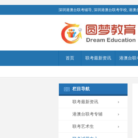
深圳港澳台联考辅导, 深圳港澳台联考学校, 港澳
首页
联考最新资讯
港澳台联
栏目导航
联考最新资讯
港澳台联考专辅
联考艺术生