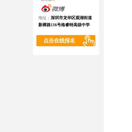
地址：
深圳市龙华区观湖街道
新樟路116号格睿特高级中学
点击在线报名