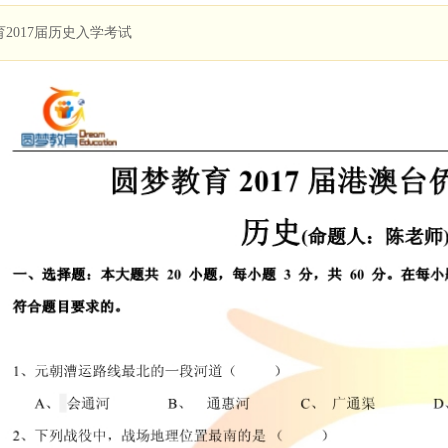
2017届历史入学考试