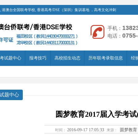
 港澳台全国联考学校, 香港高考/DSE（深圳）集训基地 ，高考文化冲刺
1382
手机：
0755
电话：
考试题中心
报考技巧
高校招生动态
历年联考录取信息
经
试题中心
圆梦教育2017届入学考试
2016-09-17 17:05:33
圆梦教育
时间：
来源：