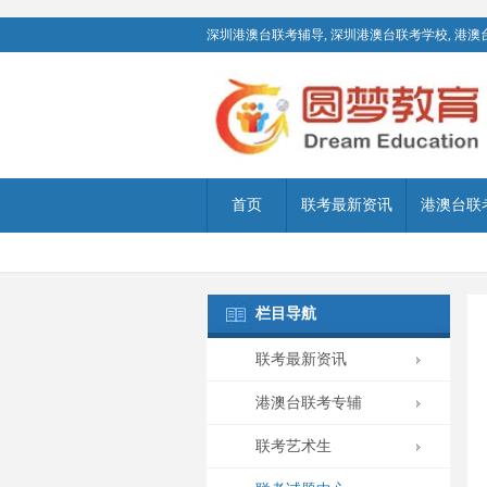
深圳港澳台联考辅导, 深圳港澳台联考学校, 港澳
首页
联考最新资讯
港澳台联
栏目导航
联考最新资讯
港澳台联考专辅
联考艺术生