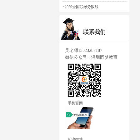
•
2020全国联考分数线
联系我们
吴老师13823287187
微信公众号：深圳圆梦教育
手机官网
新浪微博