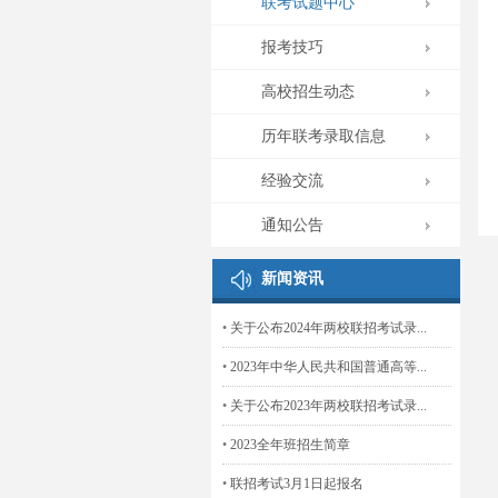
联考试题中心
报考技巧
高校招生动态
历年联考录取信息
经验交流
通知公告
新闻资讯
•
关于公布2024年两校联招考试录...
•
2023年中华人民共和国普通高等...
•
关于公布2023年两校联招考试录...
•
2023全年班招生简章
•
联招考试3月1日起报名