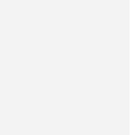
2014-2016年港澳台、