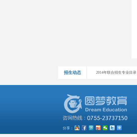
2016年中华人民共和国普
2015年暨南大學招收香
2014年联合招生专业目录 
2014年联合招生专业目录 
2014年联合招生专业目录 
招生动态
2014年联合招生专业目录 
2014年联合招生专业目录 
2014年联合招生专业目录 
2014年联合招生专业目录 
2014年联合招生专业目录 
分享：
2014年联合招生专业目录 