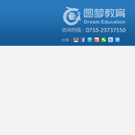
2014年联合招生专业目录 
2014年联合招生专业目录 
2014年联合招生专业目录 
分享：
2014年联合招生专业目录 
2014年联合招生专业目录 
2014年联合招生专业目录 
2014年联合招生专业目录 
2014年联合招生专业目录 
广东商学院更名为广东财
香港免试生2013年内地高
2013大学毕业生质量排