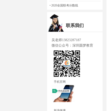
•
2020全国联考分数线
联系我们
吴老师13823287187
微信公众号：深圳圆梦教育
手机官网
新浪微博