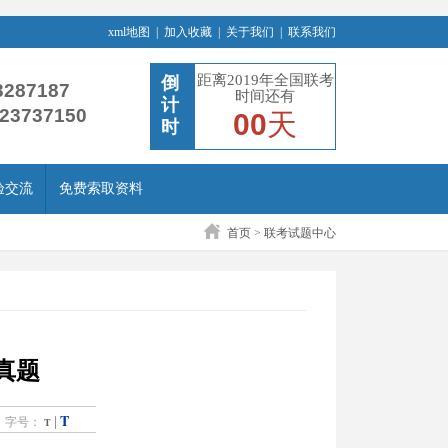
xml地图
|
加入收藏
|
关于我们
|
联系我们
距离2019年全国联考
倒
3287187
时间还有
计
-23737150
00
天
时
验交流
免费索取资料
首页
>
联考试题中心
真题
T
|
字号：
T