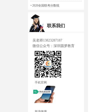
•
2020全国联考分数线
联系我们
吴老师13823287187
微信公众号：深圳圆梦教育
手机官网
新浪微博