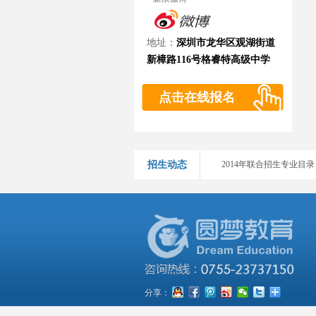
2014-2016年港澳台、
地址：
深圳市龙华区观湖街道
2016年中华人民共和国普
新樟路116号格睿特高级中学
2015年暨南大學招收香
点击在线报名
2014年联合招生专业目录 
2014年联合招生专业目录 
招生动态
2014年联合招生专业目录 
2014年联合招生专业目录 
2014年联合招生专业目录 
2014年联合招生专业目录 
2014年联合招生专业目录 
分享：
2014年联合招生专业目录 