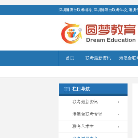
深圳港澳台联考辅导, 深圳港澳台联考学校, 港澳
首页
联考最新资讯
港澳台联
栏目导航
联考最新资讯
港澳台联考专辅
联考艺术生