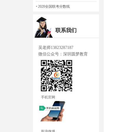
•
2020全国联考分数线
联系我们
吴老师13823287187
微信公众号：深圳圆梦教育
手机官网
新浪微博