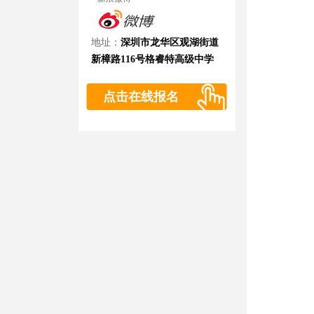
地址：
深圳市龙华区观湖街道
新樟路116号格睿特高级中学
点击在线报名