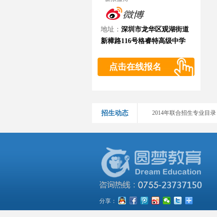
2014-2016年港澳台、
地址：
深圳市龙华区观湖街道
2016年中华人民共和国普
新樟路116号格睿特高级中学
2015年暨南大學招收香
点击在线报名
2014年联合招生专业目录 
2014年联合招生专业目录 
招生动态
2014年联合招生专业目录 
2014年联合招生专业目录 
2014年联合招生专业目录 
2014年联合招生专业目录 
2014年联合招生专业目录 
分享：
2014年联合招生专业目录 