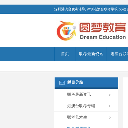
深圳港澳台联考辅导, 深圳港澳台联考学校, 港澳
首页
联考最新资讯
港澳台联
栏目导航
联考最新资讯
港澳台联考专辅
联考艺术生