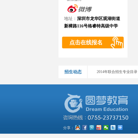
2014-2016年港澳台、
地址：
深圳市龙华区观湖街道
2016年中华人民共和国普
新樟路116号格睿特高级中学
2015年暨南大學招收香
点击在线报名
2014年联合招生专业目录 
2014年联合招生专业目录 
招生动态
2014年联合招生专业目录 
2014年联合招生专业目录 
2014年联合招生专业目录 
2014年联合招生专业目录 
2014年联合招生专业目录 
分享：
2014年联合招生专业目录 