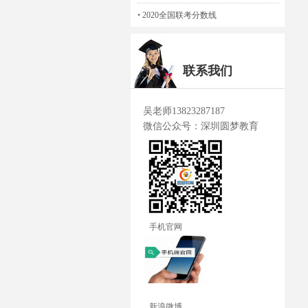
•
2020全国联考分数线
联系我们
吴老师13823287187
微信公众号：深圳圆梦教育
手机官网
新浪微博