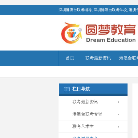
深圳港澳台联考辅导, 深圳港澳台联考学校, 港澳
首页
联考最新资讯
港澳台联
栏目导航
联考最新资讯
港澳台联考专辅
联考艺术生