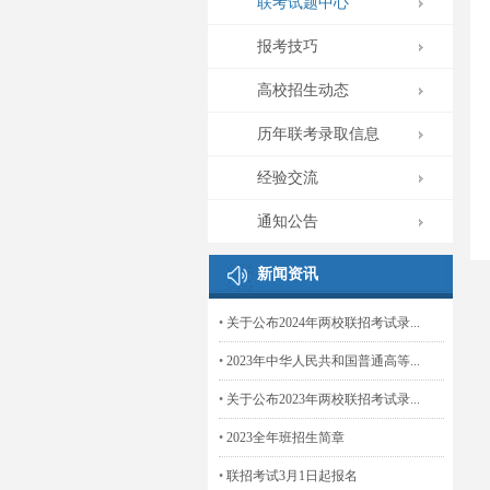
联考试题中心
报考技巧
高校招生动态
历年联考录取信息
经验交流
通知公告
新闻资讯
•
关于公布2024年两校联招考试录...
•
2023年中华人民共和国普通高等...
•
关于公布2023年两校联招考试录...
•
2023全年班招生简章
•
联招考试3月1日起报名