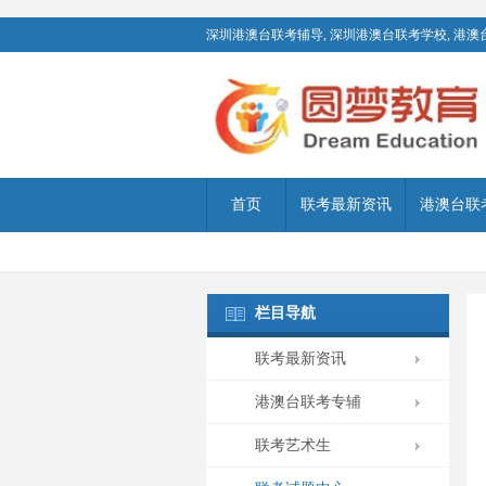
深圳港澳台联考辅导, 深圳港澳台联考学校, 港澳
首页
联考最新资讯
港澳台联
栏目导航
联考最新资讯
港澳台联考专辅
联考艺术生