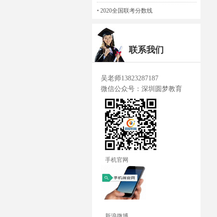
•
2020全国联考分数线
联系我们
吴老师13823287187
微信公众号：深圳圆梦教育
手机官网
新浪微博