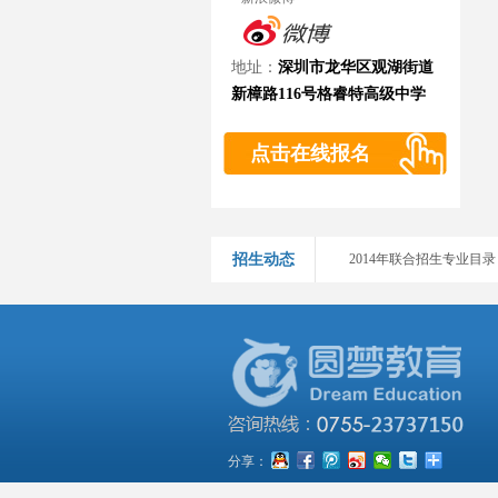
2014-2016年港澳台、
地址：
深圳市龙华区观湖街道
2016年中华人民共和国普
新樟路116号格睿特高级中学
2015年暨南大學招收香
点击在线报名
2014年联合招生专业目录 
2014年联合招生专业目录 
招生动态
2014年联合招生专业目录 
2014年联合招生专业目录 
2014年联合招生专业目录 
2014年联合招生专业目录 
2014年联合招生专业目录 
分享：
2014年联合招生专业目录 