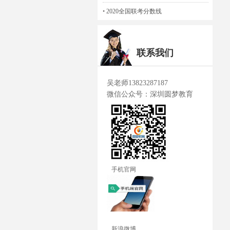
•
2020全国联考分数线
联系我们
吴老师13823287187
微信公众号：深圳圆梦教育
手机官网
2014-2016年港澳台、
2016年中华人民共和国普
2015年暨南大學招收香
新浪微博