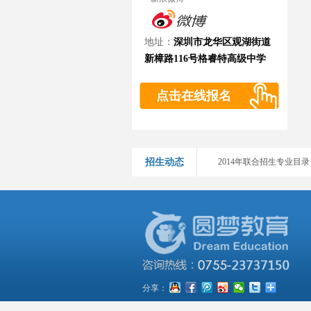
2014年联合招生专业目录 
地址：
深圳市龙华区观湖街道
2014年联合招生专业目录 
新樟路116号格睿特高级中学
2014年联合招生专业目录 
点击在线报名
2014年联合招生专业目录 
2014年联合招生专业目录 
招生动态
2014年联合招生专业目录 
2014年联合招生专业目录 
2014年联合招生专业目录 
2014年联合招生专业目录 
2014年联合招生专业目录 
分享：
2014年联合招生专业目录 