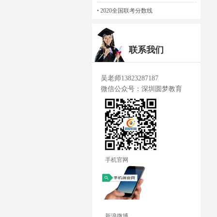
•
2020全国联考分数线
联系我们
吴老师13823287187
微信公众号：深圳圆梦教育
手机官网
新浪微博