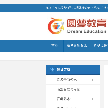
深圳港澳台联考辅导, 深圳港澳台联考学校, 港澳
首页
联考最新资讯
港澳台联
栏目导航
联考最新资讯
港澳台联考专辅
联考艺术生